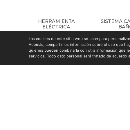
HERRAMIENTA
SISTEMA C
ELÉCTRICA
BAÑ
Las cookies de este sitio web se usan para personalizar 
Además, compartimos información sobre el uso que haga 
quienes pueden combinarla con otra información que le
servicios. Todo dato personal será tratado de acuerdo a
Navegación
Inicio