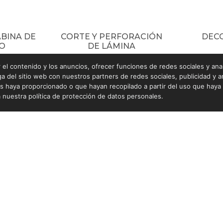
ABINA DE
CORTE Y PERFORACIÓN
DEC
O
DE LÁMINA
el contenido y los anuncios, ofrecer funciones de redes sociales y anali
del sitio web con nuestros partners de redes sociales, publicidad y an
s haya proporcionado o que hayan recopilado a partir del uso que hay
 nuestra política de protección de datos personales.
Contacto
Enla
Sede Administrativa
Emp
Calle 47 N° 53-82 Playa Rica (Itagüí)
Tra