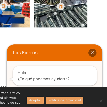
Los Fierros
Hola
¿En qué podemos ayudarte?
ENTA MANUAL
FIJACIONES
zar el tráfico.
álisis web,
Aceptar
Política de privacidad
Abrir chat
a hecho de sus