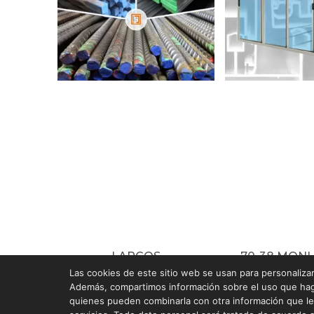
LARGOS
70-38 MON
Las cookies de este sitio web se usan para personalizar 
Además, compartimos información sobre el uso que haga 
quienes pueden combinarla con otra información que le