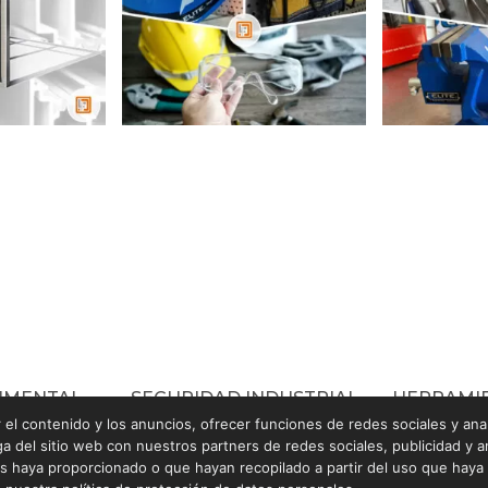
UMENTAL
SEGURIDAD INDUSTRIAL
HERRAMI
el contenido y los anuncios, ofrecer funciones de redes sociales y anali
del sitio web con nuestros partners de redes sociales, publicidad y an
s haya proporcionado o que hayan recopilado a partir del uso que hay