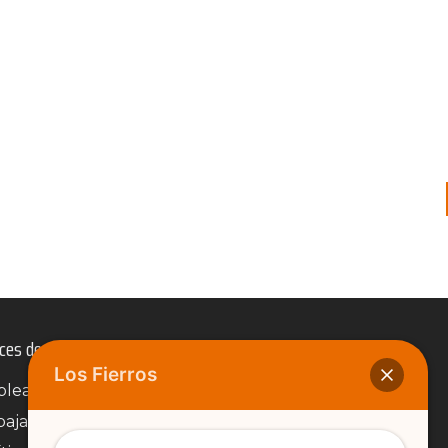
ces de Interés
Los Fierros
leados
baja con Nosotros