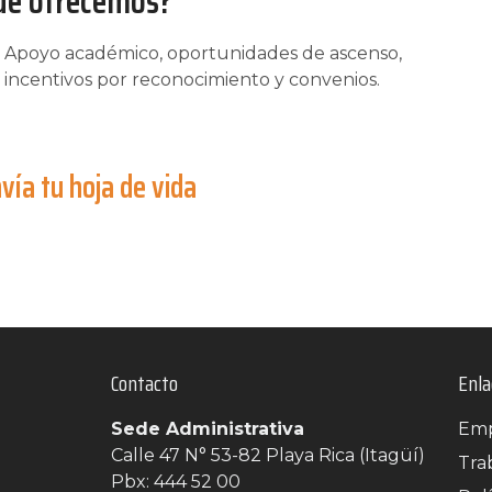
ué ofrecemos?
Apoyo académico, oportunidades de ascenso,
incentivos por reconocimiento y convenios.
vía tu hoja de vida
Contacto
Enla
Sede Administrativa
Emp
Calle 47 N° 53-82 Playa Rica (Itagüí)
Tra
Pbx: 444 52 00