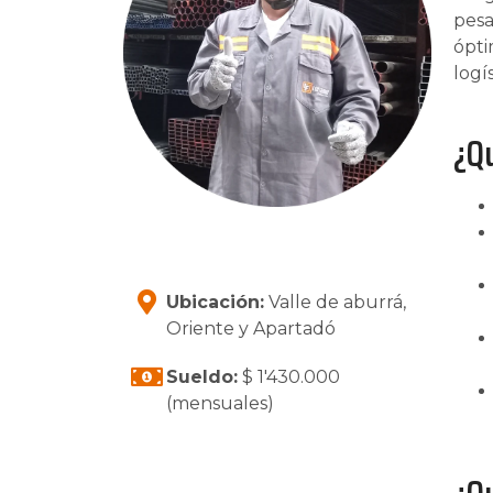
pesa
ópti
logí
¿Q
Ubicación:
Valle de aburrá,
Oriente y Apartadó
Sueldo:
$ 1'430.000
(mensuales)