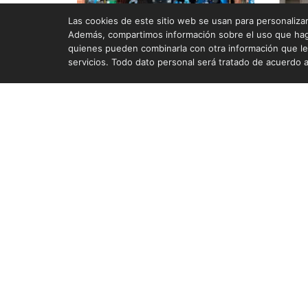
Las cookies de este sitio web se usan para personalizar 
Además, compartimos información sobre el uso que haga 
PUNTO DE VENTA MEDELLÍN SECTOR
quienes pueden combinarla con otra información que le
LOS PUENTES
servicios. Todo dato personal será tratado de acuerdo a
Navegación
Inicio
Productos
Beneficios Client
Puntos de Venta
@ferreterialosfierros
Nuestra Empresa