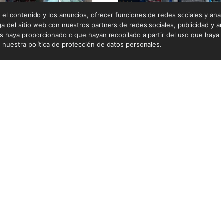
el contenido y los anuncios, ofrecer funciones de redes sociales y anali
PUNTO DE VENTA ITAGÜÍ
del sitio web con nuestros partners de redes sociales, publicidad y an
PUNTO DE VENTA SABAN
s haya proporcionado o que hayan recopilado a partir del uso que hay
 nuestra política de protección de datos personales.
Contacto
Enla
Sede Administrativa
Emp
Calle 47 N° 53-82 Playa Rica (Itagüí)
Tra
Pbx: 444 52 00
Pol
es
Ventas@losfierros.com.co
Pol
PQ
pqrs@losfierros.com.co