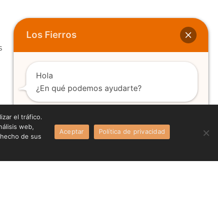
Los Fierros
s
Hola
¿En qué podemos ayudarte?
zar el tráfico.
álisis web,
Aceptar
Política de privacidad
Abrir chat
a hecho de sus