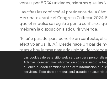
ventas por 8.764 unidades, mientras que las N
Las cifras las confirmó el presidente de la C
Herrera, durante el Congreso Colfecar 2024. En
que el impulso se registró por la confianza qu
mejoren la disposición a adquirir vivienda.
“El año pasado, para ponerlo en contexto, el c
efectivo anual (E.A.). Desde hace un par de m
tasas y hoy la tasa para adquisición de vivienda
eso ha generado un impacto positivo que ha p
Las cookies de este sitio web se usan para personalizar 
indicó Herrera.
Además, compartimos información sobre el uso que haga 
quienes pueden combinarla con otra información que le
servicios. Todo dato personal será tratado de acuerdo a
ANTERIOR
Gobierno expidió salvaguardia para importación de acero desde la Comunidad And