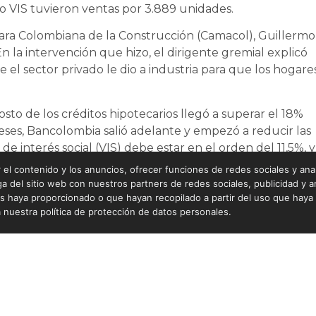
o VIS tuvieron ventas por 3.889 unidades.
ámara Colombiana de la Construcción (Camacol), Guillermo
 la intervención que hizo, el dirigente gremial explicó
e el sector privado le dio a industria para que los hogare
osto de los créditos hipotecarios llegó a superar el 18%
eses, Bancolombia salió adelante y empezó a reducir las
 de interés social (VIS) debe estar en el orden del 11,5%, y
ermitido que el sector empiece a asomar la cabeza”,
el contenido y los anuncios, ofrecer funciones de redes sociales y anali
del sitio web con nuestros partners de redes sociales, publicidad y an
s haya proporcionado o que hayan recopilado a partir del uso que hay
 nuestra política de protección de datos personales.
SIGUIENTE
ina
El Gobierno aplicó aranceles de 30% a importaciones de alambrón de hierro o acero