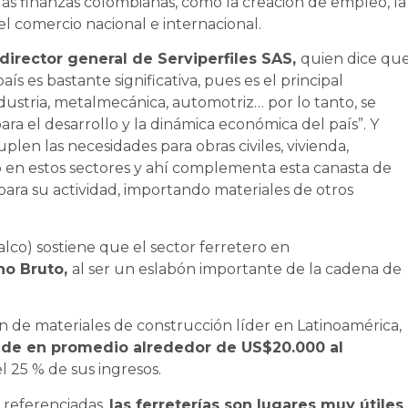
 las finanzas colombianas, como la creación de empleo, la
l comercio nacional e internacional.
 director general de Serviperfiles SAS,
quien dice qu
aís es bastante significativa, pues es el principal
dustria, metalmecánica, automotriz… por lo tanto, se
ara el desarrollo y la dinámica económica del país”. Y
plen las necesidades para obras civiles, vivienda,
io en estos sectores y ahí complementa esta canasta de
para su actividad, importando materiales de otros
lco) sostiene que el sector ferretero en
rno Bruto,
al ser un eslabón importante de la cadena de
ón de materiales de construcción líder en Latinoamérica,
de en promedio alrededor de US$20.000 al
l 25 % de sus ingresos.
 referenciadas,
las ferreterías son lugares muy útiles