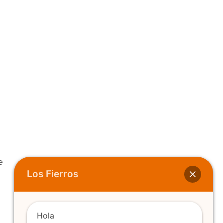
e
Los Fierros
Hola