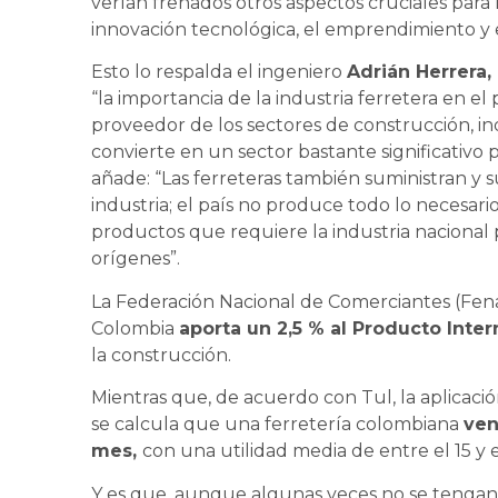
verían frenados otros aspectos cruciales para
innovación tecnológica, el emprendimiento y e
Esto lo respalda el ingeniero
Adrián Herrera,
“la importancia de la industria ferretera en el p
proveedor de los sectores de construcción, in
convierte en un sector bastante significativo p
añade: “Las ferreteras también suministran y su
industria; el país no produce todo lo necesar
productos que requiere la industria nacional 
orígenes”.
La Federación Nacional de Comerciantes (Fena
Colombia
aporta un 2,5 % al Producto Inte
la construcción.
Mientras que, de acuerdo con Tul, la aplicaci
se calcula que una ferretería colombiana
ven
mes,
con una utilidad media de entre el 15 y e
Y es que, aunque algunas veces no se tengan