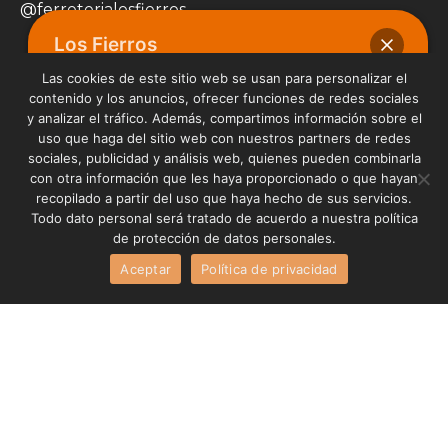
@ferreterialosfierros
Los Fierros
Navegación
Las cookies de este sitio web se usan para personalizar el
contenido y los anuncios, ofrecer funciones de redes sociales
Inicio
y analizar el tráfico. Además, compartimos información sobre el
Hola
Productos
uso que haga del sitio web con nuestros partners de redes
¿En qué podemos ayudarte?
sociales, publicidad y análisis web, quienes pueden combinarla
Beneficios Clientes
con otra información que les haya proporcionado o que hayan
recopilado a partir del uso que haya hecho de sus servicios.
Puntos de Venta
Todo dato personal será tratado de acuerdo a nuestra política
de protección de datos personales.
Nuestra Empresa
Abrir chat
Aceptar
Política de privacidad
Contacto
Sede Administrativa
Calle 47 N° 53-82 Playa Rica (Itagüí)
Pbx: 444 52 00
Ventas@losfierros.com.co