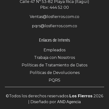
Calle 47 N° 53-82 Playa Rica (Itagüí)
Pbx: 444 52 00
Ventas@losfierros.com.co
pqrs@losfierros.com.co
Enlaces de Interés
Empleados
Trabaja con Nosotros
Políticas de Tratamiento de Datos
Políticas de Devoluciones
PQRS
©Todos los derechos reservados
Los Fierros
2026
| Diseñado por
AND Agencia