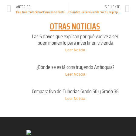
ANTERIOR
SIGUIENTE
Hay trancones de tractomulas de hasta 25 km para entrar al Puerto de Buenaventura
En Antioquia la vivienda crece y se prepara para un 2026 de retos
OTRAS NOTICIAS
Las 5 claves que explican por qué vuelve a ser
buen momento para invertir en vivienda
Leer Noticia
¿Dónde se está construyendo Antioquia?
Leer Noticia
Comparativo de Tuberías Grado 50 y Grado 36
Leer Noticia