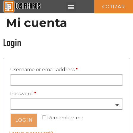
COTIZAR
BENEFICIOS CLIENTES
PUNTOS DE VENTA
NUESTRA EMPRESA
Mi cuenta
Login
Username or email address
*
Password
*
Remember me
LOG IN